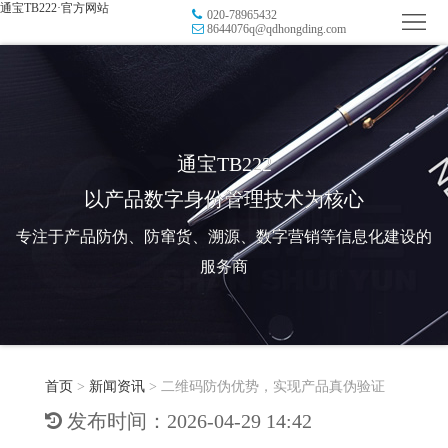
通宝TB222·官方网站
020-78965432
首
8644076q@qdhongding.com
页
品
牌
防
防
窜
RFID
通宝TB222
以产品数字身份管理技术为核心
伪
溯
电
专注于产品防伪、防窜货、溯源、数字营销等信息化建设的
源
子
数
服务商
标
字
智
签
营
慧
行
系
首页
>
新闻资讯
>
二维码防伪优势，实现产品真伪验证
销
智
业
关
发布时间：2026-04-29 14:42
统
能
应
于
新