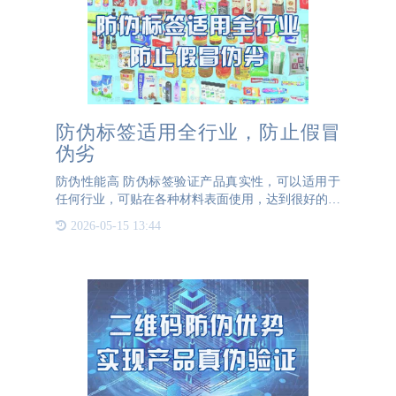
防伪标签适用全行业，防止假冒
伪劣
防伪性能高 防伪标签验证产品真实性，可以适用于
任何行业，可贴在各种材料表面使用，达到很好的防
伪效果。防伪标签分为很多种，制作防伪标签需要选
2026-05-15 13:44
对企业，防止标签被假冒，实现产品对品牌的保护。
防伪标签可根据