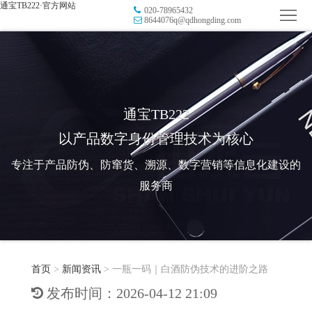
通宝TB222·官方网站
020-78965432
首
8644076q@qdhongding.com
页
品
牌
防
防
窜
RFID
通宝TB222
以产品数字身份管理技术为核心
伪
溯
电
专注于产品防伪、防窜货、溯源、数字营销等信息化建设的
源
子
数
服务商
标
字
智
签
营
慧
行
系
首页
>
新闻资讯
>
​一瓶一码｜白酒防伪技术的进阶之路
销
智
业
关
发布时间：2026-04-12 21:09
统
能
应
于
新