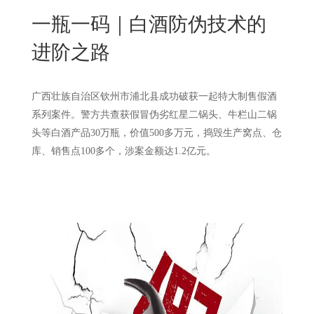
New
​一瓶一码｜白酒防伪技术的
用
我
闻
日
进阶之路
们
资
文
讯
版
广西壮族自治区钦州市浦北县成功破获一起特大制售假酒
系列案件。警方共查获假冒伪劣红星二锅头、牛栏山二锅
头等白酒产品30万瓶，价值500多万元，捣毁生产窝点、仓
库、销售点100多个，涉案金额达1.2亿元。