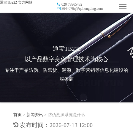
通宝TB222·官方网站
020-78965432
首
8644076q@qdhongding.com
页
品
牌
防
防
窜
RFID
通宝TB222
以产品数字身份管理技术为核心
伪
溯
电
专注于产品防伪、防窜货、溯源、数字营销等信息化建设的
源
子
数
服务商
标
字
智
签
营
慧
行
系
首页
>
新闻资讯
>
防伪溯源系统是什么
销
智
业
关
发布时间：2026-07-13 12:00
统
能
应
于
新