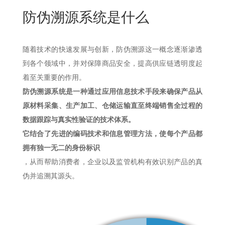
New
防伪溯源系统是什么
用
我
闻
日
们
资
文
随着技术的快速发展与创新，防伪溯源这一概念逐渐渗透
讯
版
到各个领域中，并对保障商品安全，提高供应链透明度起
着至关重要的作用。
防伪溯源系统是一种通过应用信息技术手段来确保产品从
原材料采集、生产加工、仓储运输直至终端销售全过程的
数据跟踪与真实性验证的技术体系。
它结合了先进的编码技术和信息管理方法，使每个产品都
拥有独一无二的身份标识
，从而帮助消费者，企业以及监管机构有效识别产品的真
伪并追溯其源头。