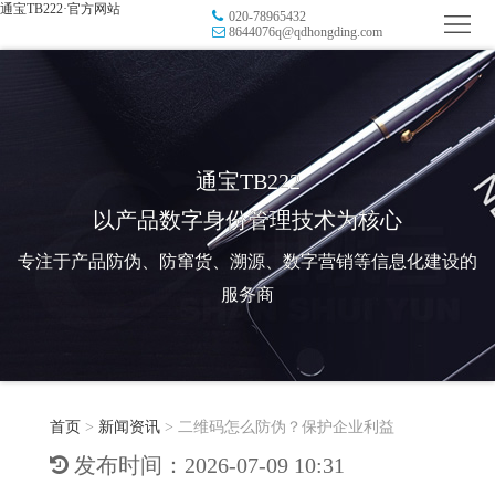
通宝TB222·官方网站
020-78965432
首
8644076q@qdhongding.com
页
品
牌
防
防
窜
RFID
通宝TB222
以产品数字身份管理技术为核心
伪
溯
电
专注于产品防伪、防窜货、溯源、数字营销等信息化建设的
源
子
数
服务商
标
字
智
签
营
慧
行
系
首页
>
新闻资讯
>
二维码怎么防伪？保护企业利益
销
智
业
关
发布时间：2026-07-09 10:31
统
能
应
于
新