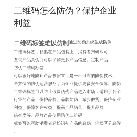
New
二维码怎么防伪？保护企业
用
我
闻
日
利益
们
资
文
讯
版
二维码标签难以仿制
通过防伪系统生成
防伪
二维码标签，粘贴在产品包装上，消费者扫码
即可
查询产品
真伪并可以了解更多产品信息
。定制产品
防伪二维码标签
-
可以很好地防止产品被假冒，是一种可靠的防伪技术
。
全方位的
防伪运营服务，为企业提供更多安全保障。
防伪
二维码标签可以防止假冒伪劣产品进入市场，适用于各个
行业的产品。保护品牌、品牌防伪、减少假货、保护企业
利益、保障客户权益、提高产品销量、提升品牌
信誉度
等
。
品牌产品
使用防伪
二维码
标签可以帮助消费者轻松识别产品的真伪，轻松区分真假
。