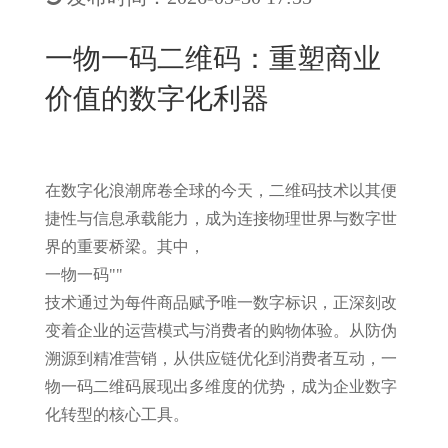
New
用
我
闻
日
​一物一码二维码：重塑商业
们
资
文
价值的数字化利器
讯
版
在数字化浪潮席卷全球的今天，二维码技术以其便
捷性与信息承载能力，成为连接物理世界与数字世
界的重要桥梁。其中，
一物一码
"
"
技术通过为每件商品赋予唯一数字标识，正深刻改
变着企业的运营模式与消费者的购物体验。从防伪
溯源到精准营销，从供应链优化到消费者互动，一
物一码二维码展现出多维度的优势，成为企业数字
化转型的核心工具。