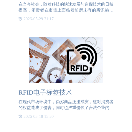
在当今社会，随着科技的快速发展与造假技术的日益
提高，消费者在市场上面临着前所未有的辨识挑战
——如何确保购买到的是正品而非仿制品？特别是在
2026-05-29 21:17
汽车零部件领域，假冒伪劣产品的存在不仅可能影响
车辆性能、降低行驶
RFID电子标签技术
在现代市场环境中，伪劣商品泛滥成灾，这对消费者
的权益造成了侵害，同时也严重侵蚀了合法企业的品
牌声誉和市场规则。为了对抗这一问题，不少企业开
2026-05-18 15:20
始转向使用RFID防伪标签技术，以强化产品的保
护、追踪和管理效