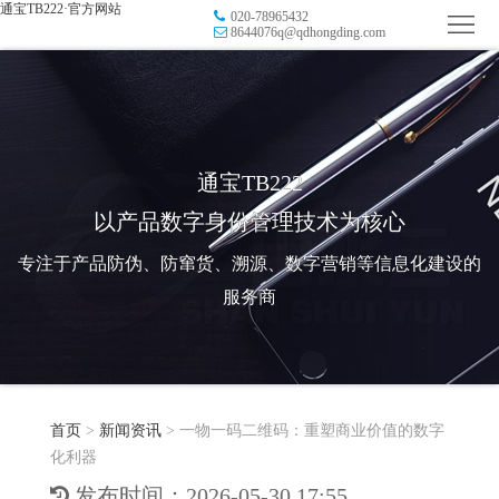
通宝TB222·官方网站
020-78965432
首
8644076q@qdhongding.com
页
品
牌
防
防
窜
RFID
通宝TB222
以产品数字身份管理技术为核心
伪
溯
电
专注于产品防伪、防窜货、溯源、数字营销等信息化建设的
源
子
数
服务商
标
字
智
签
营
慧
行
系
首页
>
新闻资讯
>
​一物一码二维码：重塑商业价值的数字
销
智
业
关
化利器
统
能
应
于
新
发布时间：2026-05-30 17:55