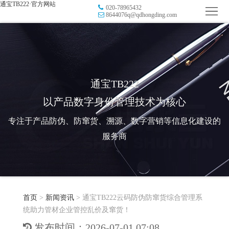
通宝TB222·官方网站
020-78965432
首
8644076q@qdhongding.com
页
品
牌
防
防
窜
RFID
通宝TB222
以产品数字身份管理技术为核心
伪
溯
电
专注于产品防伪、防窜货、溯源、数字营销等信息化建设的
源
子
数
服务商
标
字
智
签
营
慧
行
系
首页
>
新闻资讯
>
通宝TB222云码防伪防窜货综合管理系
销
智
业
关
统助力管材企业管控乱价及窜货！
统
能
应
于
新
发布时间：2026-07-01 07:08