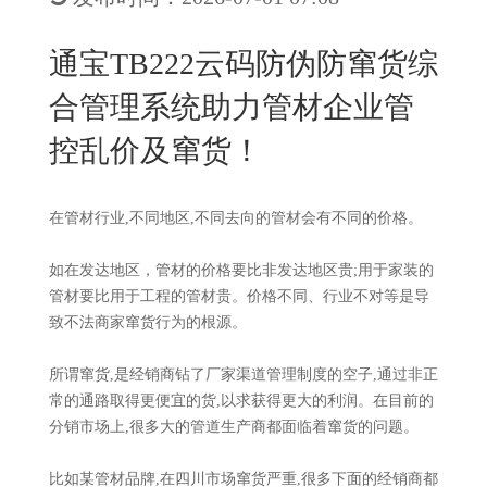
New
用
我
闻
日
通宝TB222云码防伪防窜货综
们
资
文
合管理系统助力管材企业管
讯
版
控乱价及窜货！
在管材行业,不同地区,不同去向的管材会有不同的价格。
如在发达地区，管材的价格要比非发达地区贵;用于家装的
管材要比用于工程的管材贵。价格不同、行业不对等是导
致不法商家窜货行为的根源。
所谓窜货,是经销商钻了厂家渠道管理制度的空子,通过非正
常的通路取得更便宜的货,以求获得更大的利润。在目前的
分销市场上,很多大的管道生产商都面临着窜货的问题。
比如某管材品牌,在四川市场窜货严重,很多下面的经销商都