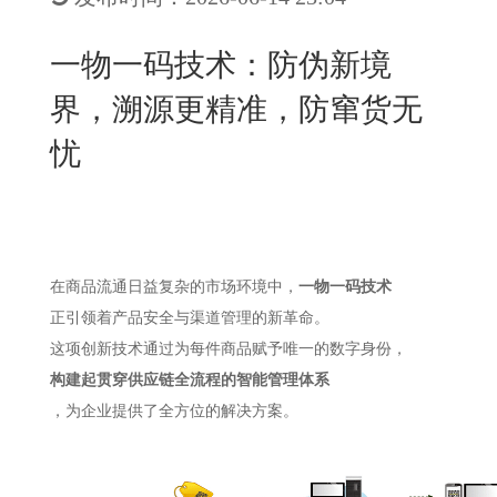
New
用
我
闻
日
一物一码技术：防伪新境
们
资
文
界，溯源更精准，防窜货无
讯
版
忧
在商品流通日益复杂的市场环境中，
一物一码技术
正引领着产品安全与渠道管理的新革命。
这项创新技术通过为每件商品赋予唯一的数字身份，
构建起贯穿供应链全流程的智能管理体系
，为企业提供了全方位的解决方案。