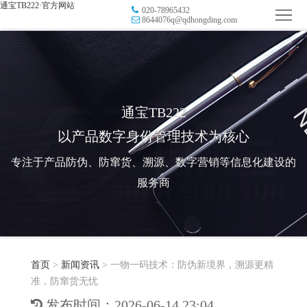
通宝TB222·官方网站
020-78965432
首
8644076q@qdhongding.com
页
品
牌
防
防
窜
RFID
通宝TB222
以产品数字身份管理技术为核心
伪
溯
电
专注于产品防伪、防窜货、溯源、数字营销等信息化建设的
源
子
数
服务商
标
字
智
签
营
慧
行
系
首页
>
新闻资讯
>
一物一码技术：防伪新境界，溯源更精
销
智
业
关
准，防窜货无忧
统
能
应
于
新
发布时间：2026-06-14 23:04