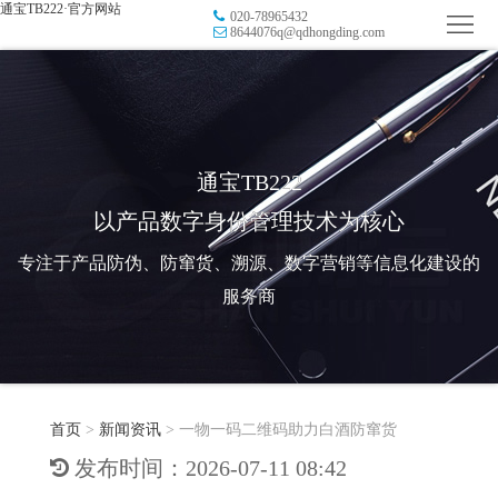
通宝TB222·官方网站
020-78965432
首
8644076q@qdhongding.com
页
品
牌
防
防
窜
RFID
通宝TB222
以产品数字身份管理技术为核心
伪
溯
电
专注于产品防伪、防窜货、溯源、数字营销等信息化建设的
源
子
数
服务商
标
字
智
签
营
慧
行
系
首页
>
新闻资讯
>
一物一码二维码助力白酒防窜货
销
智
业
关
发布时间：2026-07-11 08:42
统
能
应
于
新