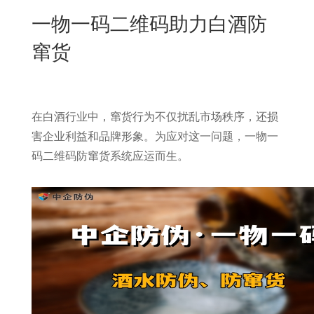
New
一物一码二维码助力白酒防
用
我
闻
日
窜货
们
资
文
讯
版
在白酒行业中，窜货行为不仅扰乱市场秩序，还损
害企业利益和品牌形象。为应对这一问题，一物一
码二维码防窜货系统应运而生。