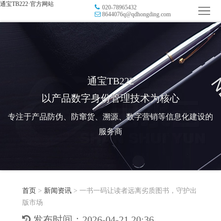
通宝TB222·官方网站
020-78965432
首
8644076q@qdhongding.com
页
品
牌
防
防
窜
RFID
通宝TB222
以产品数字身份管理技术为核心
伪
溯
电
专注于产品防伪、防窜货、溯源、数字营销等信息化建设的
源
子
数
服务商
标
字
智
签
营
慧
行
系
首页
>
新闻资讯
>
一书一码让读者远离劣质图书，守护出
销
智
业
关
版市场
统
能
应
于
新
发布时间：2026-04-21 20:36