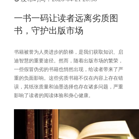
New
用
我
闻
日
一书一码让读者远离劣质图
们
资
文
书，守护出版市场
讯
版
书籍被誉为人类进步的阶梯，是我们获取知识、启
迪智慧的重要途径。然而，随着出版市场的繁荣，
一些假冒伪劣的书籍也悄然出现，给读者带来了严
重的负面影响。这些劣质书籍不仅在内容上存在错
误，其纸张质量和油墨选择也存在诸多问题，严重
影响了读者的阅读体验和身心健康。