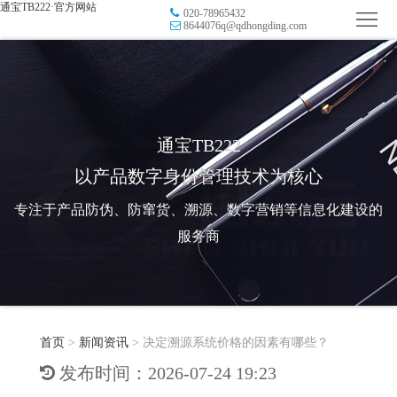
通宝TB222·官方网站
020-78965432
首
8644076q@qdhongding.com
页
品
牌
防
防
窜
RFID
通宝TB222
以产品数字身份管理技术为核心
伪
溯
电
专注于产品防伪、防窜货、溯源、数字营销等信息化建设的
源
子
数
服务商
标
字
智
签
营
慧
行
系
首页
>
新闻资讯
>
决定溯源系统价格的因素有哪些？
销
智
业
关
发布时间：2026-07-24 19:23
统
能
应
于
新