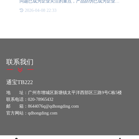
问题已成为企业关注的重点，产品防伪已成为企业品
牌管理的核心任务。消费者在购买商品时，常常会面
2026-04-08 22:33
临“真伪难辨”、“品质不稳定”等问题。这不仅影响了
消费者对产品
联系我们
通宝TB222
地 址：广州市增城区新塘镇太平洋西部区三路9号C栋5楼
联系电话：020-78965432
邮 箱：8644076q@qdhongding.com
官方网站：qdhongding.com