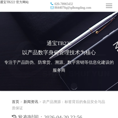
通宝TB222·官方网站
020-78965432
首
8644076q@qdhongding.com
页
品
牌
防
防
窜
RFID
通宝TB222
以产品数字身份管理技术为核心
伪
溯
电
专注于产品防伪、防窜货、溯源、数字营销等信息化建设的
源
子
数
服务商
标
字
智
签
营
慧
行
系
首页
>
新闻资讯
>
农产品溯源：标签背后的食品安全与品
销
智
业
关
质保证
统
能
应
于
新
发布时间：2026-04-20 22:56