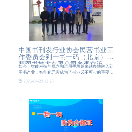
中国书刊发行业协会民营书业工
作委员会到一书一码（北京）智
慧图书技术有限公司参观交流
如今，智能科技的概念和运用手段越来越多地融入到
图书产业，智能化元素成为了书业必不可少的重要支
撑，智能科技服务成为推动传统书业数字化转型的重
2026-04-23 12:25
要支撑。3月30日，中国书刊发行业协会副秘书长鲍
黎钧、中国书刊