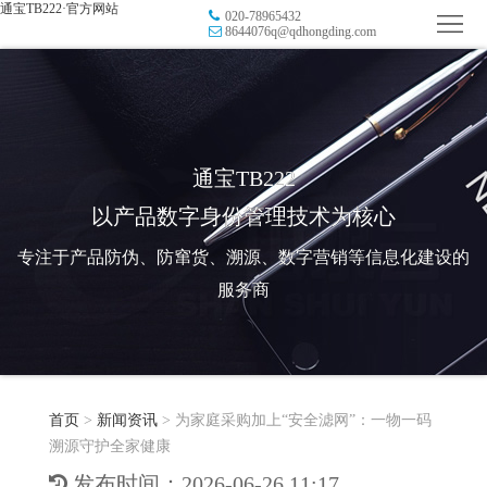
通宝TB222·官方网站
020-78965432
首
8644076q@qdhongding.com
页
品
牌
防
防
窜
RFID
通宝TB222
以产品数字身份管理技术为核心
伪
溯
电
专注于产品防伪、防窜货、溯源、数字营销等信息化建设的
源
子
数
服务商
标
字
智
签
营
慧
行
系
首页
>
新闻资讯
>
为家庭采购加上“安全滤网”：一物一码
销
智
业
关
溯源守护全家健康
统
能
应
于
新
发布时间：2026-06-26 11:17