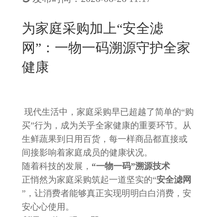
New
用
我
闻
日
为家庭采购加上“安全滤
们
资
文
网”：一物一码溯源守护全家
讯
版
健康
现代生活中，家庭采购早已超越了简单的“购
买”行为，成为关乎全家健康的重要环节。从
生鲜蔬果到日用百货，每一样商品都直接或
间接影响着家庭成员的健康状况。
随着科技的发展，
“一物一码”溯源技术
正悄然为家庭采购筑起一道坚实的“
安全滤网
”，让消费者能够真正实现明明白白消费，安
安心心使用。