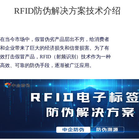
New
RFID防伪解决方案技术介绍
用
我
闻
日
们
资
文
讯
版
在当今市场中，假冒伪劣产品层出不穷，给消费者
和企业带来了巨大的经济损失和信誉损害。为了有
效打击假冒产品，RFID（射频识别）技术作为一种
高效、可靠的防伪手段，逐渐被广泛应用。