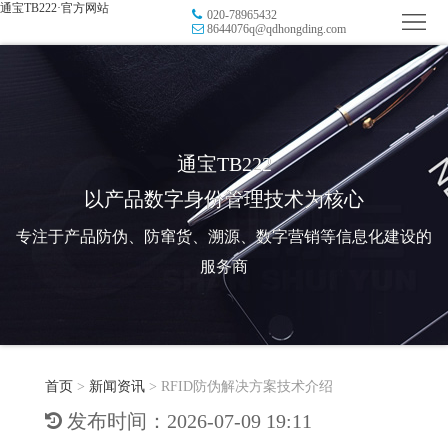
通宝TB222·官方网站
020-78965432
首
8644076q@qdhongding.com
页
品
牌
防
防
窜
RFID
通宝TB222
以产品数字身份管理技术为核心
伪
溯
电
专注于产品防伪、防窜货、溯源、数字营销等信息化建设的
源
子
数
服务商
标
字
智
签
营
慧
行
系
首页
>
新闻资讯
>
RFID防伪解决方案技术介绍
销
智
业
关
发布时间：2026-07-09 19:11
统
能
应
于
新