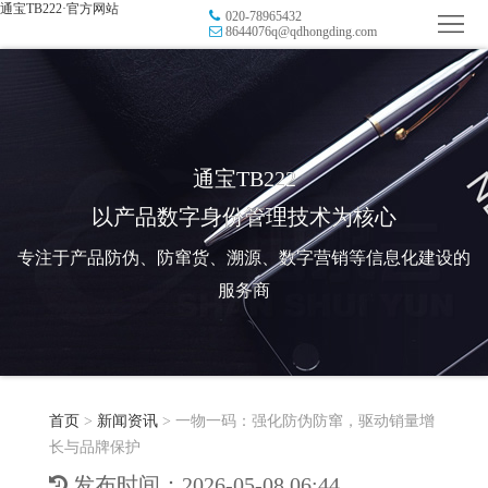
通宝TB222·官方网站
020-78965432
首
8644076q@qdhongding.com
页
品
牌
防
防
窜
RFID
通宝TB222
以产品数字身份管理技术为核心
伪
溯
电
专注于产品防伪、防窜货、溯源、数字营销等信息化建设的
源
子
数
服务商
标
字
智
签
营
慧
行
系
首页
>
新闻资讯
>
一物一码：强化防伪防窜，驱动销量增
销
智
业
关
长与品牌保护
统
能
应
于
新
发布时间：2026-05-08 06:44