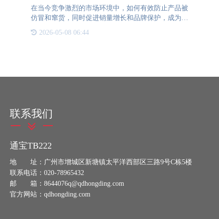
在当今竞争激烈的市场环境中，如何有效防止产品被
仿冒和窜货，同时促进销量增长和品牌保护，成为众
多企业面临的重大挑战。一物一码技术的出现，为解
2026-05-08 06:44
决这些问题提供了创新性的解决方案。 一物一码，
即为每一件商品赋
联系我们
通宝TB222
地 址：广州市增城区新塘镇太平洋西部区三路9号C栋5楼
联系电话：020-78965432
邮 箱：8644076q@qdhongding.com
官方网站：qdhongding.com