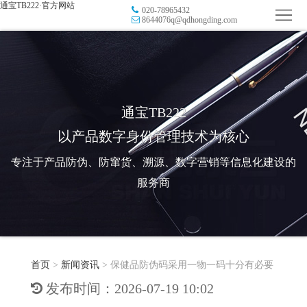
通宝TB222·官方网站
020-78965432
首
8644076q@qdhongding.com
页
品
牌
防
防
窜
RFID
通宝TB222
以产品数字身份管理技术为核心
伪
溯
电
专注于产品防伪、防窜货、溯源、数字营销等信息化建设的
源
子
数
服务商
标
字
智
签
营
慧
行
系
首页
>
新闻资讯
>
保健品防伪码采用一物一码十分有必要
销
智
业
关
发布时间：2026-07-19 10:02
统
能
应
于
新