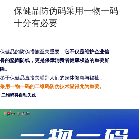
New
保健品防伪码采用一物一码
用
我
闻
日
十分有必要
们
资
文
讯
版
保健品的防伪措施至关重要，
它不仅是维护企业信
誉的坚固防线，更是保障消费者健康权益的重要屏
障。
鉴于保健品直接关联到人们的身体健康与福祉，
采用一物一码的二维码防伪技术显得尤为重要。
二维码将自动失效