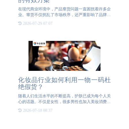
在现代商业环境中，产品窜货问题一直困扰着许多企
业。窜货不仅扰乱了市场秩序，还严重影响了品牌的
声誉和消费者的信任。为了有效防止窜货现象，许多
2026-07-29 07:07
企业开始采用先进的防窜货技术，其中防窜货二维
码、防窜货标签、防
化妆品行业如何利用一物一码杜
绝假货？
随着人们生活水平的不断提高，护肤已成为每个人关
心的话题。不仅是女性，很多男性也加入美妆消费领
域，掀起新一轮颜值经济。有数据显示，我国化妆品
2026-07-18 08:37
市场现有规模约为5000亿人民币，保持着双位数的增
长速度，是全