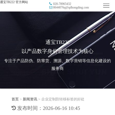
通宝TB222·官方网站
020-78965432
首
8644076q@qdhongding.com
页
品
牌
防
防
窜
RFID
通宝TB222
以产品数字身份管理技术为核心
伪
溯
电
专注于产品防伪、防窜货、溯源、数字营销等信息化建设的
源
子
数
服务商
标
字
智
签
营
慧
行
系
首页
>
新闻资讯
>
企业定制防转移标签的好处
销
智
业
关
发布时间：2026-06-16 10:45
统
能
应
于
新