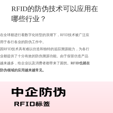
New
RFID的防伪技术可以应用在
用
我
闻
日
哪些行业？
们
资
文
讯
版
在全球都进行着数字化转型的浪潮下，RFID技术被广泛应
用于各行各业的防伪工作中。
因RFID技术具有难以仿造和独特的追踪溯源能力，为各行
业都提供了十分有效的防伪溯源功能。由于假冒仿造产品
越来越多，给企业以及消费者都带来了困扰。
RFID也就在
防伪领域的应用越来越常见。