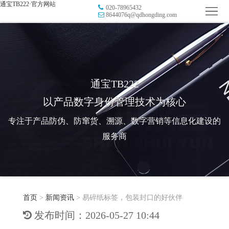
通宝TB222·官方网站
020-78965432
首
8644076q@qdhongding.com
页
品
牌
防
防
窜
RFID
通宝TB222
以产品数字身份管理技术为核心
伪
溯
电
专注于产品防伪、防窜货、溯源、数字营销等信息化建设的
源
子
数
服务商
标
字
智
签
营
慧
行
系
首页
>
新闻资讯
>
易碎纸标签，包装封口的好伙伴
销
智
业
关
发布时间：2026-05-27 10:44
统
能
应
于
新