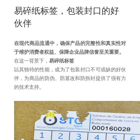
New
易碎纸标签，包装封口的好
用
我
闻
日
伙伴
们
资
文
讯
版
在现代商品流通中，确保产品的完整性和真实性对
于维护消费者权益、保障企业品牌信誉至关重要。
在这一背景下，
易碎纸标签
以其独特的性能，成为了包装封口不可或缺的好伙
伴，为商品的防伪、防篡改和防拆封提供了强有力
的技术支持。