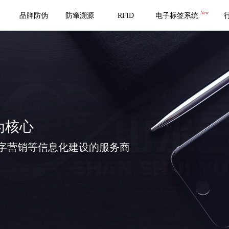
New
品牌防伪
防窜溯源
RFID
电子标签系统
为核心
字营销等信息化建设的服务商