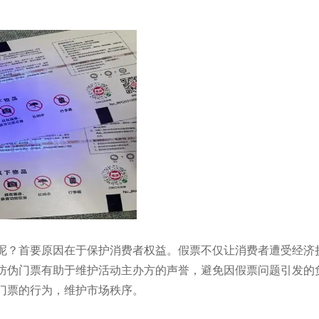
呢？首要原因在于保护消费者权益。假票不仅让消费者遭受经济
防伪门票有助于维护活动主办方的声誉，避免因假票问题引发的
门票的行为，维护市场秩序。