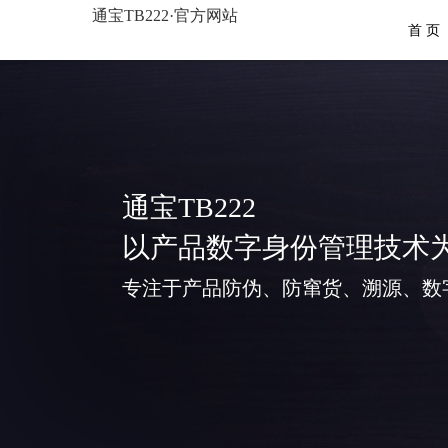
通宝TB222·官方网站
首 页
通宝TB222
以产品数字身份管理技术
专注于产品防伪、防窜货、溯源、数