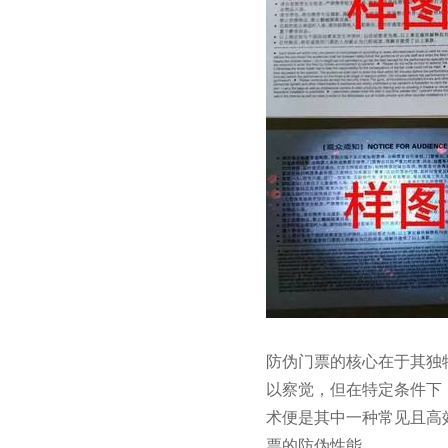
防伪门票的核心在于其独
以察觉，但在特定条件下
术便是其中一种常见且高
票的防伪性能。