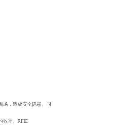
现场，造成安全隐患。同
的效率。
RFID