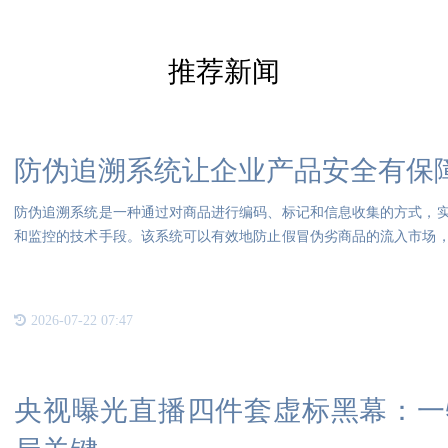
推荐新闻
防伪追溯系统让企业产品安全有保
防伪追溯系统是一种通过对商品进行编码、标记和信息收集的方式，
和监控的技术手段。该系统可以有效地防止假冒伪劣商品的流入市场
序发
2026-07-22 07:47
央视曝光直播四件套虚标黑幕：一