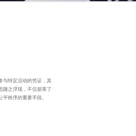
参与特定活动的凭证，其
也随之浮现，不仅损害了
公平秩序的重要手段。