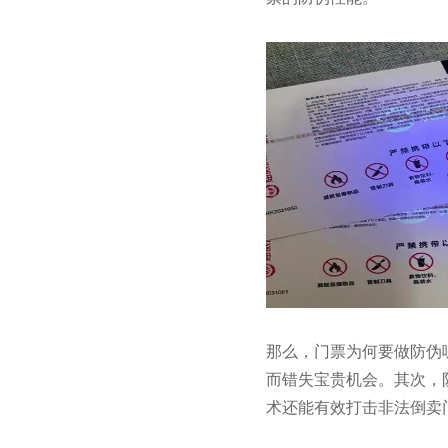
那么，门票为何要做防伪
而错失宝贵机会。其次，
术还能有效打击非法倒卖