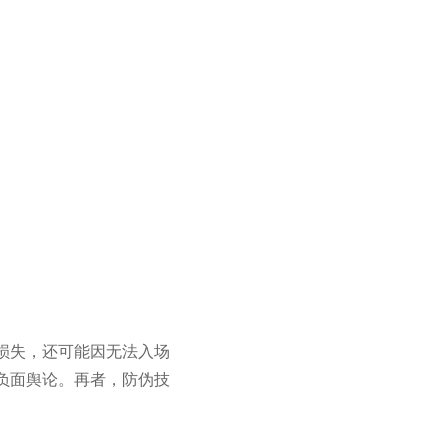
损失，还可能因无法入场
负面舆论。再者，防伪技