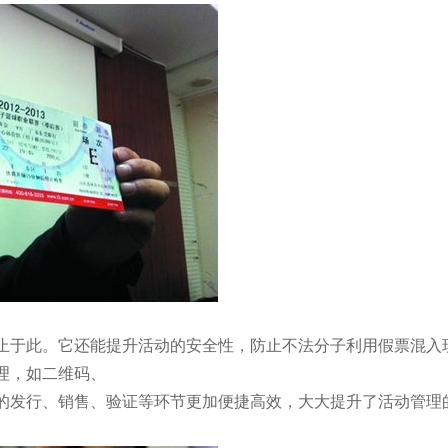
止于此。它还能提升活动的安全性，防止不法分子利用假票混入
理，如二维码、
的发行、销售、验证等环节更加便捷高效，大大提升了活动管理