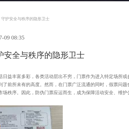
：守护安全与秩序的隐形卫士
09 08:35
护安全与秩序的隐形卫士
活日益丰富多彩，各类活动层出不穷，门票作为进入特定场所或
到了前所未有的高度。然而，在门票广泛流通的同时，假票问题
市场秩序。因此，防伪门票应运而生，成为保障活动安全、维护