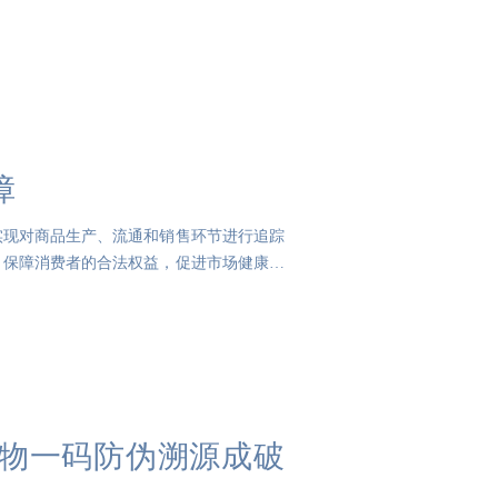
障
实现对商品生产、流通和销售环节进行追踪
，保障消费者的合法权益，促进市场健康有
物一码防伪溯源成破