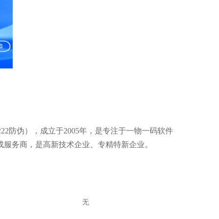
22防伪），成立于2005年，是专注于一物一码软件
成服务商，是高新技术企业、专精特新企业。
无