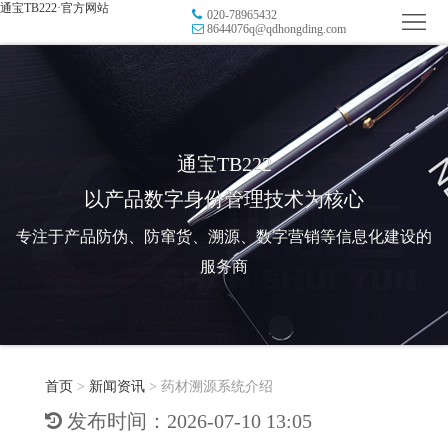
通宝TB222·官方网站
020-78965432
首
8644076q@qdhongding.com
页
品
牌
防
防
窜
RFID
通宝TB222
以产品数字身份管理技术为核心
伪
溯
电
专注于产品防伪、防窜货、溯源、数字营销等信息化建设的
源
子
数
服务商
标
字
智
签
营
慧
行
系
首页
>
新闻资讯
>
药材溯源系统介绍
销
智
业
关
发布时间：2026-07-10 13:05
统
能
应
于
新