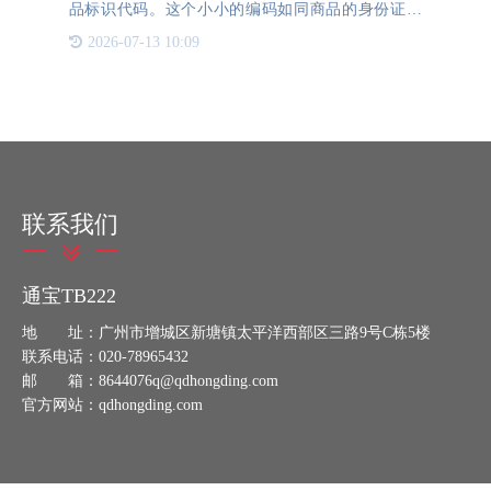
品标识代码。这个小小的编码如同商品的身份证一
般，蕴藏着丰富的信息内容，不仅可以识别产品的身
2026-07-13 10:09
份，还能实现从生产到销售再到消费各个环节的数据
连通及管理。它通常
联系我们
通宝TB222
地 址：广州市增城区新塘镇太平洋西部区三路9号C栋5楼
联系电话：020-78965432
邮 箱：8644076q@qdhongding.com
官方网站：qdhongding.com