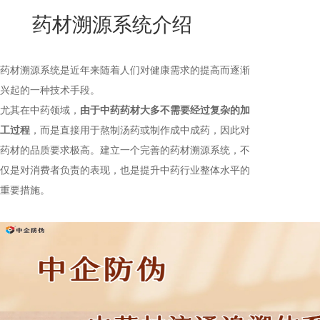
New
药材溯源系统介绍
用
我
闻
日
们
资
文
药材溯源系统是近年来随着人们对健康需求的提高而逐渐
讯
版
兴起的一种技术手段。
尤其在中药领域，
由于中药药材大多不需要经过复杂的加
工过程
，而是直接用于熬制汤药或制作成中成药，因此对
药材的品质要求极高。建立一个完善的药材溯源系统，不
仅是对消费者负责的表现，也是提升中药行业整体水平的
重要措施。