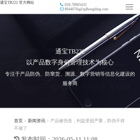
通宝TB222·官方网站
020-78965432
首
8644076q@qdhongding.com
页
品
牌
防
防
窜
RFID
通宝TB222
以产品数字身份管理技术为核心
伪
溯
电
专注于产品防伪、防窜货、溯源、数字营销等信息化建设的
源
子
数
服务商
标
字
智
签
营
慧
行
系
首页
>
新闻资讯
>
产品被伪造，利益受损严重，防伪不得
销
智
业
关
不做了
统
能
应
于
新
发布时间：2026-05-11 11:08