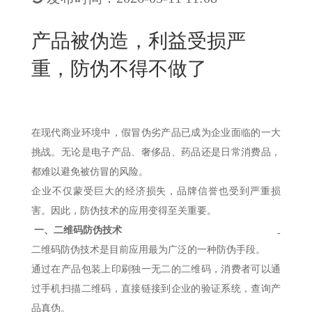
New
用
我
闻
日
产品被伪造，利益受损严
们
资
文
重，防伪不得不做了
讯
版
在现代商业环境中，假冒伪劣产品已成为企业面临的一大
挑战。无论是电子产品、奢侈品、药品还是日常消费品，
都难以避免被仿冒的风险。
企业不仅蒙受巨大的经济损失，品牌信誉也受到严重损
害。因此，防伪技术的应用变得至关重要。
一、
二维码防伪技术
-
二维码防伪技术是目前应用最为广泛的一种防伪手段。
通过在产品包装上印刷独一无二的二维码，消费者可以通
过手机扫描二维码，直接链接到企业的验证系统，查询产
品真伪。