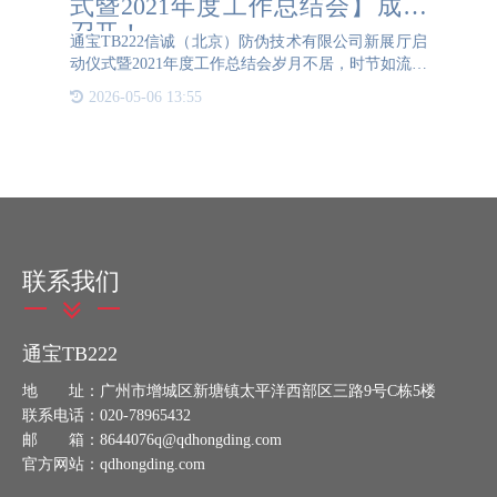
式暨2021年度工作总结会】成功
召开！
通宝TB222信诚（北京）防伪技术有限公司新展厅启
动仪式暨2021年度工作总结会岁月不居，时节如流。
2021又是被按下加速键的一年，初夏秋冬倒带一般在
2026-05-06 13:55
脑海中回放。这一年，春去冬来，似水如烟，为公司
竭尽心力
联系我们
通宝TB222
地 址：广州市增城区新塘镇太平洋西部区三路9号C栋5楼
联系电话：020-78965432
邮 箱：8644076q@qdhongding.com
官方网站：qdhongding.com