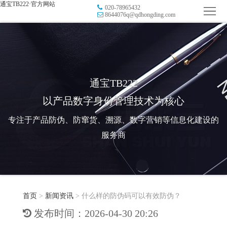
通宝TB222·官方网站
020-78965432
首
8644076q@qdhongding.com
页
品
牌
防
防
窜
RFID
通宝TB222
以产品数字身份管理技术为核心
伪
溯
电
专注于产品防伪、防窜货、溯源、数字营销等信息化建设的
源
子
数
服务商
标
字
智
签
营
慧
行
系
首页
>
新闻资讯
>
什么样的防伪码可以有效防伪？
销
智
业
关
发布时间：2026-04-30 20:26
统
能
应
于
新