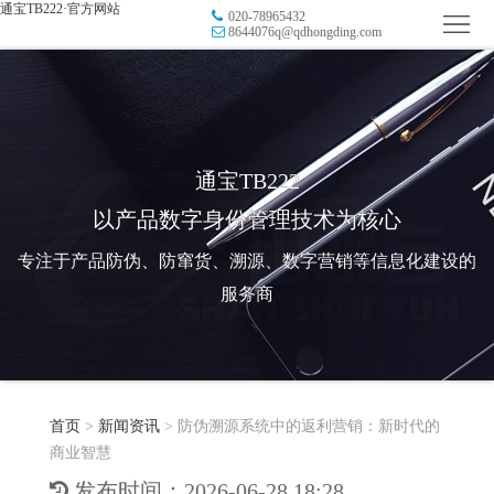
通宝TB222·官方网站
020-78965432
首
8644076q@qdhongding.com
页
品
牌
防
防
窜
RFID
通宝TB222
以产品数字身份管理技术为核心
伪
溯
电
专注于产品防伪、防窜货、溯源、数字营销等信息化建设的
源
子
数
服务商
标
字
智
签
营
慧
行
系
首页
>
新闻资讯
>
防伪溯源系统中的返利营销：新时代的
销
智
业
关
商业智慧
统
能
应
于
新
发布时间：2026-06-28 18:28