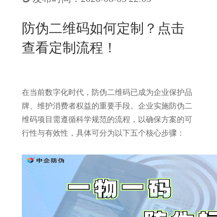
New
用
我
闻
日
防伪二维码如何定制？点击
们
资
文
查看定制流程！
讯
版
在当前数字化时代，防伪二维码已成为企业保护品
牌、维护消费者权益的重要手段。企业实施防伪二
维码项目需遵循科学规范的流程，以确保方案的可
行性与有效性，具体可分为以下五个核心步骤：