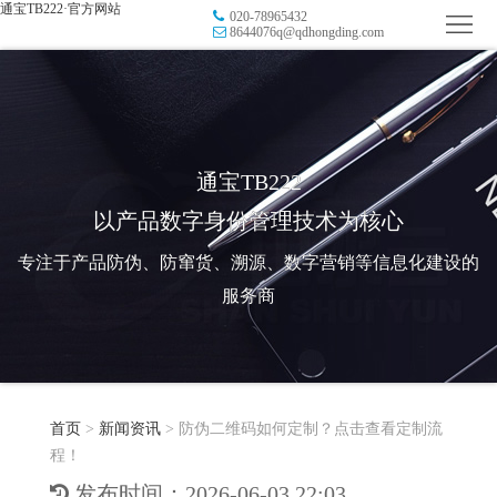
通宝TB222·官方网站
020-78965432
首
8644076q@qdhongding.com
页
品
牌
防
防
窜
RFID
通宝TB222
以产品数字身份管理技术为核心
伪
溯
电
专注于产品防伪、防窜货、溯源、数字营销等信息化建设的
源
子
数
服务商
标
字
智
签
营
慧
行
系
首页
>
新闻资讯
>
防伪二维码如何定制？点击查看定制流
销
智
业
关
程！
统
能
应
于
新
发布时间：2026-06-03 22:03