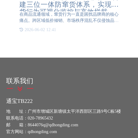
建三位一体防窜货体系，实现窜
货行为可视化监控与高效拦截
在商品流通领域，窜货行为一直是困扰品牌商的核心
痛点。跨区域低价倾销、市场秩序混乱不仅侵蚀品牌
利润，更会损害渠道信心和消费者权益。基于防转移
2026-06-02 12:41
标签的三位一体防窜货体系，正在为品牌商提供全流
程、可视化、智
联系我们
通宝TB222
地 址：广州市增城区新塘镇太平洋西部区三路9号C栋5楼
联系电话：020-78965432
邮 箱：8644076q@qdhongding.com
官方网站：qdhongding.com