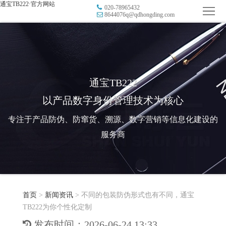
通宝TB222·官方网站
020-78965432
首
8644076q@qdhongding.com
页
品
牌
防
防
窜
RFID
通宝TB222
以产品数字身份管理技术为核心
伪
溯
电
专注于产品防伪、防窜货、溯源、数字营销等信息化建设的
源
子
数
服务商
标
字
智
签
营
慧
行
系
首页
>
新闻资讯
>
不同的包装防伪形式也有不同，通宝
销
智
业
关
TB222为你个性化定制
统
能
应
于
新
发布时间：2026-06-24 13:33