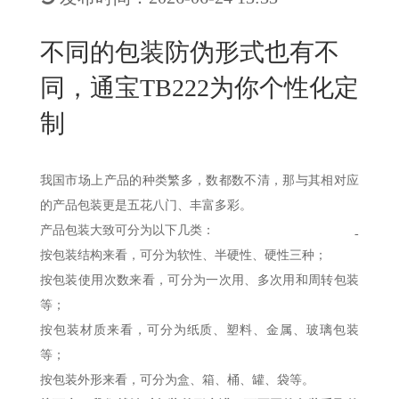
New
用
我
闻
日
不同的包装防伪形式也有不
们
资
文
同，通宝TB222为你个性化定
讯
版
制
我国市场上产品的种类繁多，数都数不清，那与其相对应
的产品包装更是五花八门、丰富多彩。
产品包装大致可分为以下几类：
-
按包装结构来看，可分为软性、半硬性、硬性三种；
按包装使用次数来看，可分为一次用、多次用和周转包装
等；
按包装材质来看，可分为纸质、塑料、金属、玻璃包装
等；
按包装外形来看，可分为盒、箱、桶、罐、袋等。