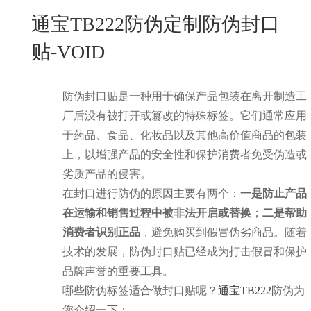
New
通宝TB222防伪定制防伪封口
用
我
闻
日
贴-VOID
们
资
文
讯
版
防伪封口贴是一种用于确保产品包装在离开制造工
厂后没有被打开或篡改的特殊标签。它们通常应用
于药品、食品、化妆品以及其他高价值商品的包装
上，以增强产品的安全性和保护消费者免受伪造或
劣质产品的侵害。
在封口进行防伪的原因主要有两个：
一是防止产品
在运输和销售过程中被非法开启或替换
；
二是帮助
消费者识别正品
，避免购买到假冒伪劣商品。随着
技术的发展，防伪封口贴已经成为打击假冒和保护
品牌声誉的重要工具。
哪些防伪标签适合做封口贴呢？
通宝TB222
防伪为
您介绍一下：