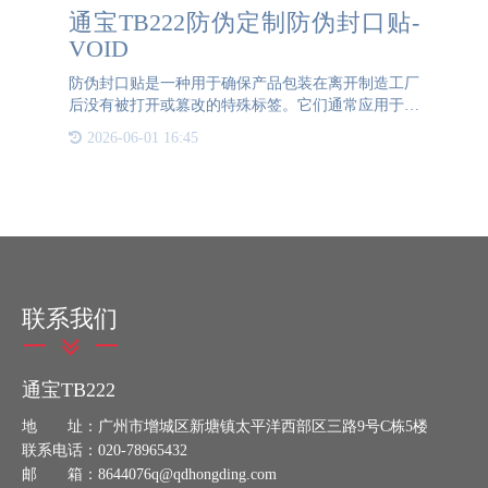
通宝TB222防伪定制防伪封口贴-
VOID
防伪封口贴是一种用于确保产品包装在离开制造工厂
后没有被打开或篡改的特殊标签。它们通常应用于药
品、食品、化妆品以及其他高价值商品的包装上，以
2026-06-01 16:45
增强产品的安全性和保护消费者免受伪造或劣质产品
的侵害。在封口进
联系我们
通宝TB222
地 址：广州市增城区新塘镇太平洋西部区三路9号C栋5楼
联系电话：020-78965432
邮 箱：8644076q@qdhongding.com