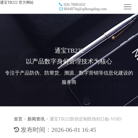
通宝TB222·官方网站
020-78965432
首
8644076q@qdhongding.com
页
品
牌
防
防
窜
RFID
通宝TB222
以产品数字身份管理技术为核心
伪
溯
电
专注于产品防伪、防窜货、溯源、数字营销等信息化建设的
源
子
数
服务商
标
字
智
签
营
慧
行
系
首页
>
新闻资讯
>
通宝TB222防伪定制防伪封口贴-VOID
销
智
业
关
发布时间：2026-06-01 16:45
统
能
应
于
新