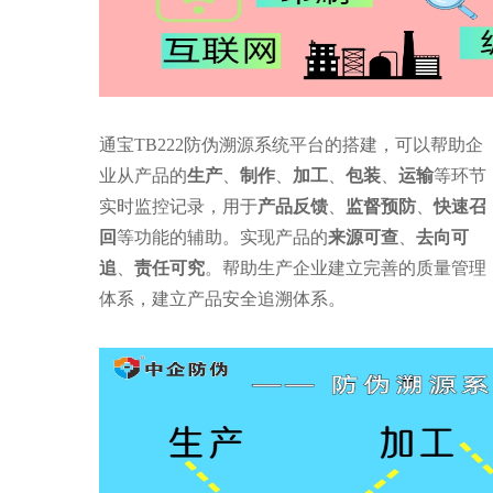
通宝TB222防伪溯源系统平台的搭建，可以帮助企
业从产品的
生产
、
制作
、
加工
、
包装
、
运输
等环节
实时监控记录，用于
产品反馈
、
监督预防
、
快速召
回
等功能的辅助。实现产品的
来源可查
、
去向可
追
、
责任可究
。帮助生产企业建立完善的质量管理
体系，建立产品安全追溯体系。