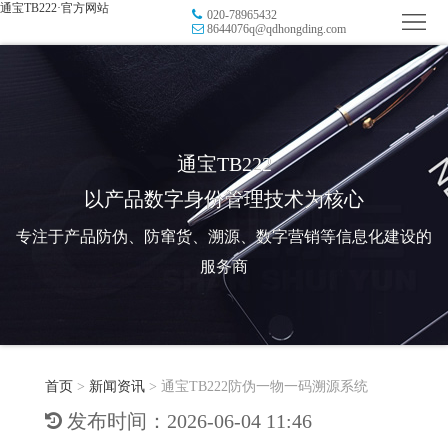
通宝TB222·官方网站
020-78965432
首
8644076q@qdhongding.com
页
品
牌
防
防
窜
RFID
通宝TB222
以产品数字身份管理技术为核心
伪
溯
电
专注于产品防伪、防窜货、溯源、数字营销等信息化建设的
源
子
数
服务商
标
字
智
签
营
慧
行
系
首页
>
新闻资讯
>
通宝TB222防伪一物一码溯源系统
销
智
业
关
发布时间：2026-06-04 11:46
统
能
应
于
新