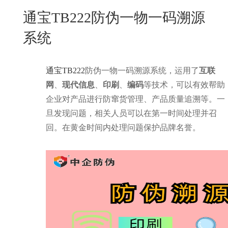
New
通宝TB222防伪一物一码溯源
用
我
闻
日
系统
们
资
文
讯
版
通宝TB222
防伪一物一码溯源系统，运用了
互联
网
、
现代信息
、
印刷
、
编码
等技术，可以有效帮助
企业对产品进行防窜货管理、产品质量追溯等。一
旦发现问题，相关人员可以在第一时间处理并召
回。在黄金时间内处理问题保护品牌名誉。