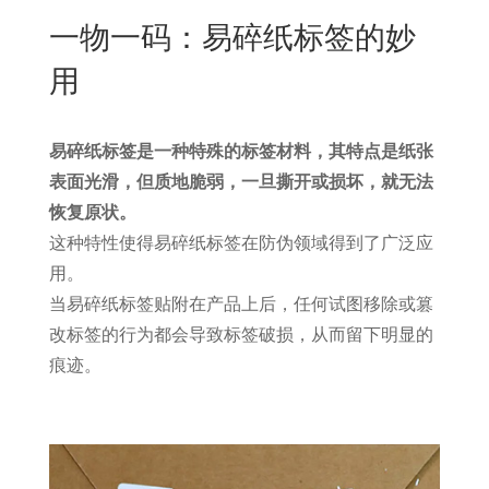
New
一物一码：易碎纸标签的妙
用
我
闻
日
用
们
资
文
讯
版
易碎纸标签是一种特殊的标签材料，其特点是纸张
表面光滑，但质地脆弱，一旦撕开或损坏，就无法
恢复原状。
这种特性使得易碎纸标签在防伪领域得到了广泛应
用。
当易碎纸标签贴附在产品上后，任何试图移除或篡
改标签的行为都会导致标签破损，从而留下明显的
痕迹。