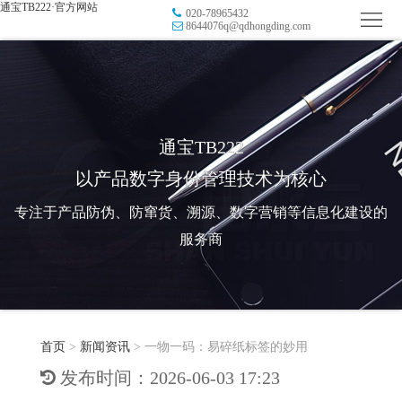
通宝TB222·官方网站
020-78965432
首
8644076q@qdhongding.com
页
品
牌
防
防
窜
RFID
通宝TB222
以产品数字身份管理技术为核心
伪
溯
电
专注于产品防伪、防窜货、溯源、数字营销等信息化建设的
源
子
数
服务商
标
字
智
签
营
慧
行
系
首页
>
新闻资讯
>
一物一码：易碎纸标签的妙用
销
智
业
关
发布时间：2026-06-03 17:23
统
能
应
于
新