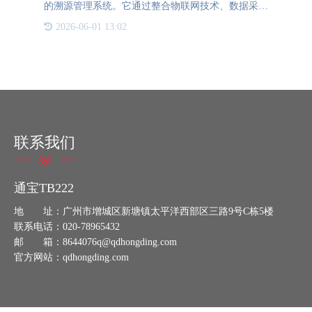
的溯源管理系统。它通过整合物联网技术、数据采集
和处理技术等，对冷链食品的生产、加工、运输和销
2026-06-01 13:02
售等全过程进行追踪和管理。具体功能包括：•产品
信息采集：通过扫
联系我们
通宝TB222
地 址：广州市增城区新塘镇太平洋西部区三路9号C栋5楼
联系电话：020-78965432
邮 箱：8644076q@qdhongding.com
官方网站：qdhongding.com