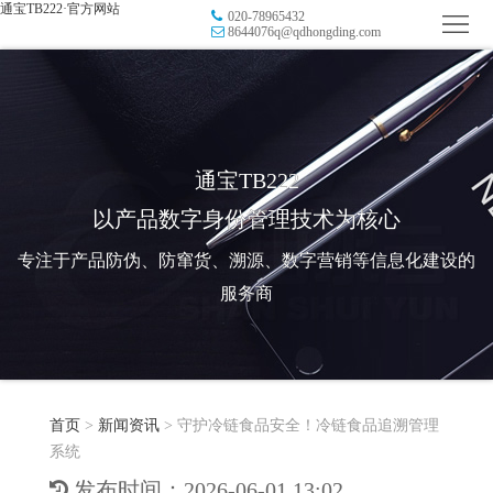
通宝TB222·官方网站
020-78965432
首
8644076q@qdhongding.com
页
品
牌
防
防
窜
RFID
通宝TB222
以产品数字身份管理技术为核心
伪
溯
电
专注于产品防伪、防窜货、溯源、数字营销等信息化建设的
源
子
数
服务商
标
字
智
签
营
慧
行
系
首页
>
新闻资讯
>
守护冷链食品安全！冷链食品追溯管理
销
智
业
关
系统
统
能
应
于
新
发布时间：2026-06-01 13:02