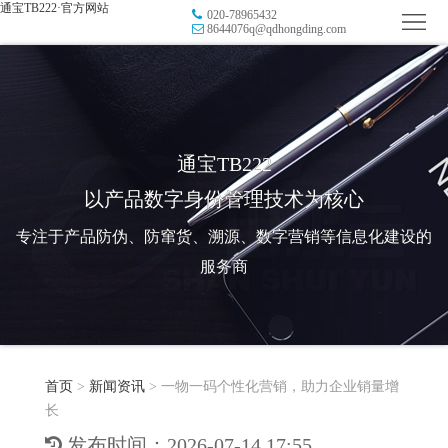
通宝TB222·官方网站
020-78965432
首
8644076q@qdhongding.com
页
品
牌
防
防
窜
RFID
通宝TB222
以产品数字身份管理技术为核心
伪
溯
电
专注于产品防伪、防窜货、溯源、数字营销等信息化建设的
源
子
数
服务商
标
字
智
签
营
慧
行
系
首页
>
新闻资讯
>
一物一码个性化营销，助力企业销量增
销
智
业
关
长
统
能
应
于
新
发布时间：2026-07-14 17:55