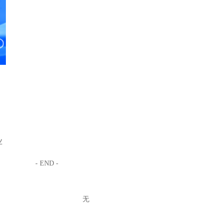
业
- END -
无