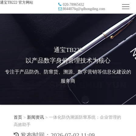
通宝TB222·官方网站
020-78965432
首
8644076q@qdhongding.com
页
品
牌
防
防
窜
RFID
通宝TB222
以产品数字身份管理技术为核心
伪
溯
电
专注于产品防伪、防窜货、溯源、数字营销等信息化建设的
源
子
数
服务商
标
字
智
签
营
慧
行
系
首页
>
新闻资讯
>
一体化防伪溯源防窜系统：企业管理的
销
智
业
关
高效助手
统
能
应
于
新
发布时间：2026-07-02 11:09