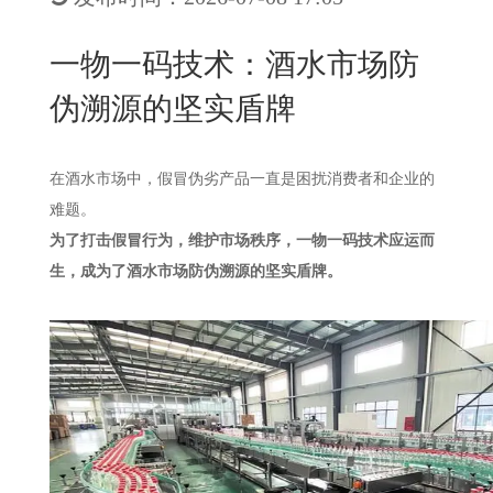
New
用
我
闻
日
一物一码技术：酒水市场防
们
资
文
伪溯源的坚实盾牌
讯
版
在酒水市场中，假冒伪劣产品一直是困扰消费者和企业的
难题。
为了打击假冒行为，维护市场秩序，一物一码技术应运而
生，成为了酒水市场防伪溯源的坚实盾牌。