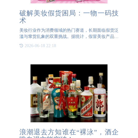
破解美妆假货困局：一物一码技
术
美妆行业作为消费领域的热门赛道，长期面临假货泛
滥与窜货乱象的双重挑战。据统计，假冒美妆产品年
均增长率高达30%，不仅严重侵蚀品牌价值，更对消
2026-06-18 22:18
费者健康构成潜在威胁。为破解这一困局，通宝
TB222防伪创新推出
浪潮退去方知谁在“裸泳”，酒企