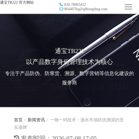
通宝TB222·官方网站
020-78965432
首
8644076q@qdhongding.com
页
品
牌
防
防
窜
RFID
通宝TB222
以产品数字身份管理技术为核心
伪
溯
电
专注于产品防伪、防窜货、溯源、数字营销等信息化建设的
源
子
数
服务商
标
字
智
签
营
慧
行
系
首页
>
新闻资讯
>
一物一码技术：酒水市场防伪溯源的坚
销
智
业
关
实盾牌
统
能
应
于
新
发布时间：2026-07-08 17:05