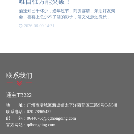
唯自强方能突破！
酒逢知己千杯少，逢年过节、商务宴请、亲朋好友聚
会、喜宴上总少不了酒的影子，酒文化源远流长，至
今已有五千余年的历史，仿佛已经深入中国人的血
2026-06-09 14:31
液，成为我们生活中不可分割的一部分。同时也积淀
出很多优秀的白酒品
联系我们
通宝TB222
地 址：广州市增城区新塘镇太平洋西部区三路9号C栋5楼
联系电话：020-78965432
邮 箱：8644076q@qdhongding.com
官方网站：qdhongding.com