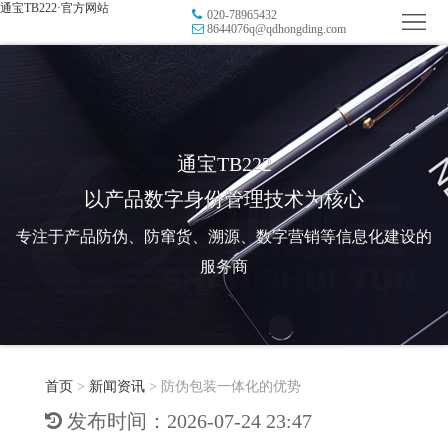
通宝TB222·官方网站
020-78965432
首
8644076q@qdhongding.com
页
品
牌
防
防
窜
RFID
通宝TB222
以产品数字身份管理技术为核心
伪
溯
电
专注于产品防伪、防窜货、溯源、数字营销等信息化建设的
源
子
数
服务商
标
字
智
签
营
慧
行
系
首页
>
新闻资讯
>
防伪包装一体化的优势
销
智
业
关
发布时间：2026-07-24 23:47
统
能
应
于
新