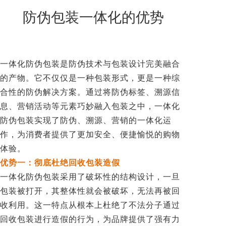
New
防伪包装一体化的优势
用
我
闻
日
们
资
文
讯
版
一体化防伪包装是防伪技术与包装设计完美融合
的产物。它不仅仅是一种包装形式，更是一种综
合性的防伪解决方案。通过将防伪标签、溯源信
息、营销活动等元素巧妙融入包装之中，一体化
防伪包装实现了防伪、溯源、营销的一体化运
作，为消费者提供了更加安全、便捷愉悦的购物
体验。
优势一：彻底杜绝回收包装造假
一体化防伪包装采用了破坏性的结构设计，一旦
包装被打开，其整体性就会被破坏，无法再被回
收利用。这一特点从根本上杜绝了不法分子通过
回收包装进行造假的行为，为品牌提供了强有力