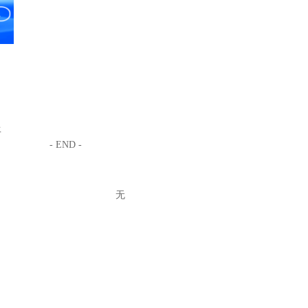
平
- END -
无